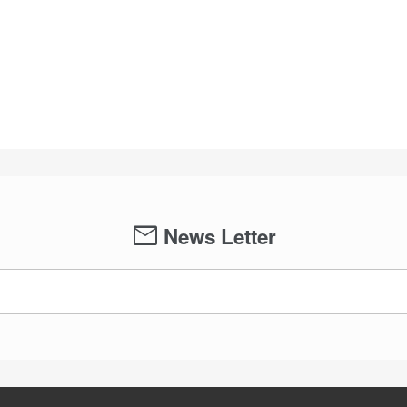
mail
News Letter