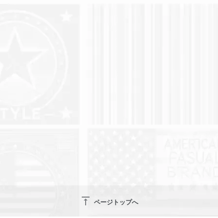
vertical_align_top
ページトップへ