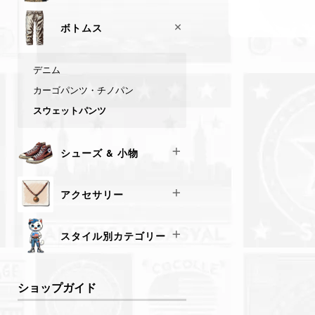
シャツ
デニムジャケット
ボトムス
レザージャケット
ミリタリージャケット
デニム
フリース・ダウンベスト
カーゴパンツ・チノパン
スタジャン・スカジャン
スウェットパンツ
シューズ & 小物
スニーカー
アクセサリー
キャップ & 帽子
バッグ
ネックレス
スタイル別カテゴリー
ブレスレット
リング
アメカジ王道（リーバイス・チャ
ンピオン・ラルフローレン）
ショップガイド
ウォレットチェーン
ヴィンテージ感強め（80s・90s・
サングラス＆メガネ
レトロスポーツ）