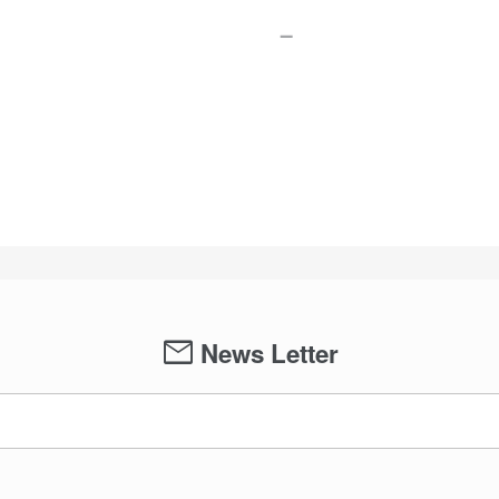
mail
News Letter