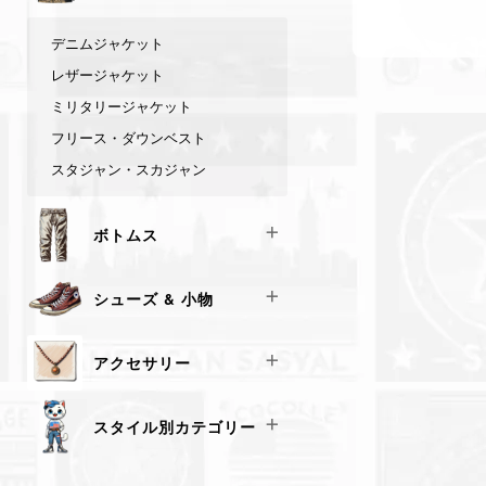
シャツ
デニムジャケット
レザージャケット
ミリタリージャケット
フリース・ダウンベスト
スタジャン・スカジャン
ボトムス
デニム
シューズ & 小物
カーゴパンツ・チノパン
スウェットパンツ
スニーカー
アクセサリー
キャップ & 帽子
バッグ
ネックレス
スタイル別カテゴリー
ブレスレット
リング
アメカジ王道（リーバイス・チャ