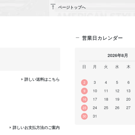
vertical_align_top
ページトップへ
営業日カレンダー
2026年8月
日
月
火
水
木
詳しい送料はこちら
3
4
5
6
2
10
11
12
13
9
17
18
19
20
16
24
25
26
27
23
31
30
詳しいお支払方法のご案内