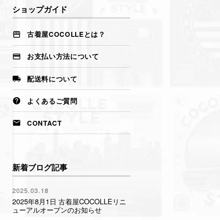
ンピオン・ラルフローレン）
ショップガイド
ウォレットチェーン
ヴィンテージ感強め（80s・90s・
サングラス＆メガネ
レトロスポーツ）
古着屋COCOLLEとは？
西海岸スタイル（サーフ・スケー
ター）
お支払い方法について
ミリタリースタイル（軍モノ・カ
ーゴ・MA-1）
配送料について
ストリート × アメカジMIX（オー
バーサイズ・ワーク）
よくあるご質問
CONTACT
新着ブログ記事
2025.03.18
2025年8月1日 古着屋COCOLLEリニ
ューアルオープンのお知らせ