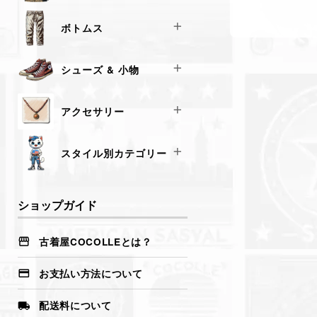
シャツ
デニムジャケット
ボトムス
レザージャケット
ミリタリージャケット
デニム
シューズ & 小物
フリース・ダウンベスト
カーゴパンツ・チノパン
スタジャン・スカジャン
スウェットパンツ
スニーカー
アクセサリー
キャップ & 帽子
バッグ
ネックレス
スタイル別カテゴリー
ブレスレット
リング
アメカジ王道（リーバイス・チャ
ンピオン・ラルフローレン）
ショップガイド
ウォレットチェーン
ヴィンテージ感強め（80s・90s・
サングラス＆メガネ
レトロスポーツ）
古着屋COCOLLEとは？
西海岸スタイル（サーフ・スケー
ター）
お支払い方法について
ミリタリースタイル（軍モノ・カ
ーゴ・MA-1）
配送料について
ストリート × アメカジMIX（オー